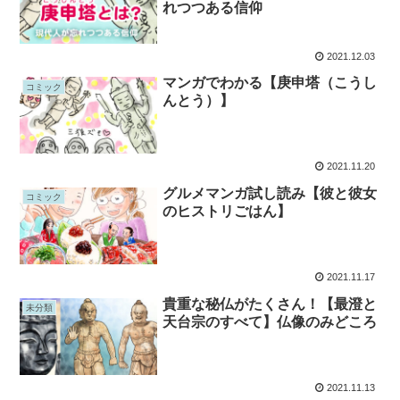
れつつある信仰
2021.12.03
マンガでわかる【庚申塔（こうし
コミック
んとう）】
2021.11.20
グルメマンガ試し読み【彼と彼女
コミック
のヒストリごはん】
2021.11.17
貴重な秘仏がたくさん！【最澄と
未分類
天台宗のすべて】仏像のみどころ
2021.11.13