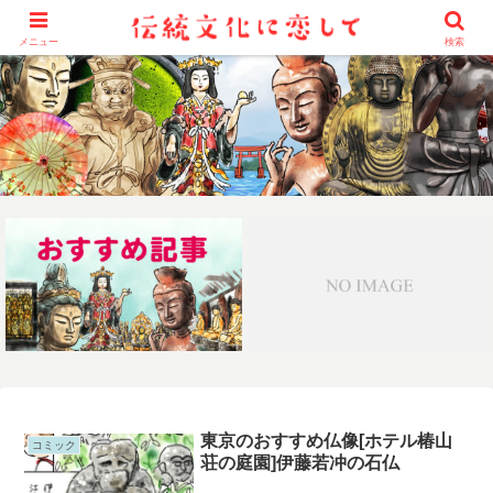
メニュー
検索
東京のおすすめ仏像[ホテル椿山
コミック
荘の庭園]伊藤若冲の石仏