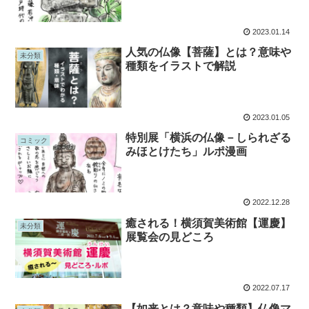
2023.01.14
人気の仏像【菩薩】とは？意味や
未分類
種類をイラストで解説
2023.01.05
特別展「横浜の仏像－しられざる
コミック
みほとけたち」ルポ漫画
2022.12.28
癒される！横須賀美術館【運慶】
未分類
展覧会の見どころ
2022.07.17
【如来とは？意味や種類】仏像マ