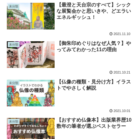
【最澄と天台宗のすべて】シック
未分類
な展覧会かと思いきや、どエラい
エネルギッシュ！
2021.11.10
【御朱印めぐりはなぜ人気？】や
未分類
ってみてわかった11の理由
2021.10.21
【仏像の種類・見分け方】イラス
未分類
トでやさしく解説
2021.10.01
【おすすめ仏像本】出版業界歴10
未分類
数年の筆者が選ぶベストセラー