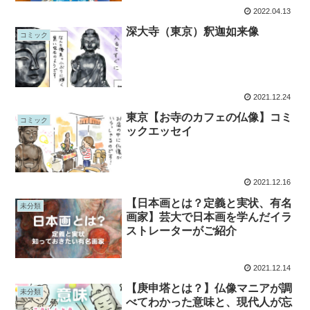
2022.04.13
深大寺（東京）釈迦如来像
コミック
2021.12.24
東京【お寺のカフェの仏像】コミ
コミック
ックエッセイ
2021.12.16
【日本画とは？定義と実状、有名
未分類
画家】芸大で日本画を学んだイラ
ストレーターがご紹介
2021.12.14
【庚申塔とは？】仏像マニアが調
未分類
べてわかった意味と、現代人が忘